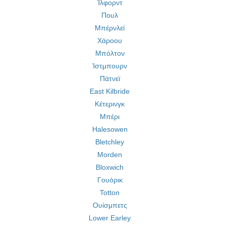
Ίλφορντ
Πουλ
Μπέρνλεϊ
Χάροου
Μπόλτον
Ίστμπουρν
Πάτνεϊ
East Kilbride
Κέτερινγκ
Μπέρι
Halesowen
Bletchley
Morden
Bloxwich
Γουόρικ
Totton
Ουίσμπετς
Lower Earley