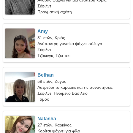
Άνδρας ψάχνει για μια ανώτερη κυρία
Σέφιλντ
Πραγματική σχέση
Amy
31 ετών, Κριός
Ανύπαντρη γυναίκα ψάχνει σύζυγο
Σέφιλντ
Τζόκινγκ, Τζετ σκι
Bethan
59 ετών, Ζυγός
Λατρεύω το καραόκε και τις συναντήσεις
Σέφιλντ, Ηνωμένο Βασίλειο
Γάμος
Natasha
27 ετών, Καρκίνος
Κορίτσι ψάχνει για φίλο