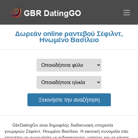
Δωρεάν online ραντεβού Σέφιλντ,
Ηνωμένο Βασίλειο
GbrDatingGo είναι δημοφιλής διαδικτυακή υπηρεσία
γνωριμιών Σέφιλντ, Ηνωμένο Βασίλειο. Η εικονική συνομιλία σάς
επιτρέπει να συνομιλείτε με ενδιαφέροντες χρήστες και να κάνετε