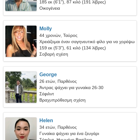
185 εκ (6'1"), 87 κιλό (191 λίβρες)
Οικογένεια
Molly
44 χρονών, Ταύρος
Χρειάζομαι έναν σαγηνευτικό φίλο για να χορέψω
159 εκ (5'3"), 61 κιλό (134 λίβρες)
Σοβαρή σχέση
George
26 ετών, Παρθένος
Άντρας ψάχνει για γυναίκα 26-30
Σέφιλντ
Βραχυπρόθεσμη σχέση
Helen
34 ετών, Παρθένος
Γυναίκα ψάχνει για ένα ζευγάρι
Σέφιλντ, Ηνωμένο Βασίλειο