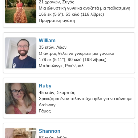
21 χρονών, Ζυγός
Μια ελκυστική γυναίκα αναζητά μια παθιασμένη
σχέση
166 εκ (5'6"), 53 κιλό (116 λίβρες)
Πραγματική αγάπη
William
35 ετών, Λέων
Ο άντρας θέλει να γνωρίσει μια γυναίκα
179 εκ (5'11"), 90 κιλό (198 λίβρες)
Μπόουλινγκ, Ροκ'ν'ρολ
Ruby
45 ετών, Σκορπιός
Χρειάζομαι έναν ταλαντούχο φίλο για να κάνουμε
σκι μαζί
Archway
Γάμος
Shannon
57 ετών, Ιχθύς