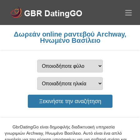
Δωρεάν online ραντεβού Archway,
Ηνωμένο Βασίλειο
GbrDatingGo είναι δημοφιλής διαδικτυακή υπηρεσία
γνωριμιών Archway, Ηνωμένο Βασίλειο. Αυτό είναι ένα απλό
εργαλείο για την εύρεση υποψηφίων για μια σοβαρή σχέση και