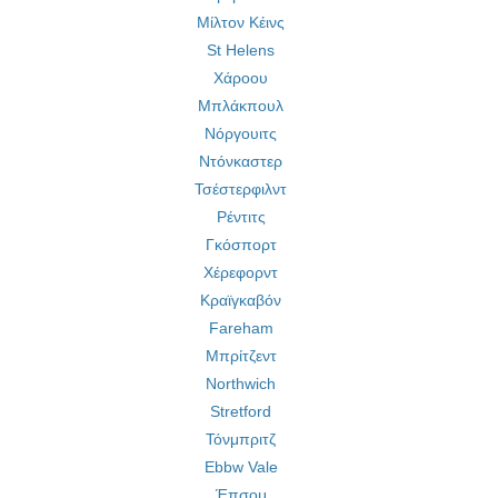
Μίλτον Κέινς
St Helens
Χάροου
Μπλάκπουλ
Νόργουιτς
Ντόνκαστερ
Τσέστερφιλντ
Ρέντιτς
Γκόσπορτ
Χέρεφορντ
Κραϊγκαβόν
Fareham
Μπρίτζεντ
Northwich
Stretford
Τόνμπριτζ
Ebbw Vale
Έπσομ