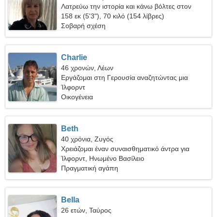
Λατρεύω την ιστορία και κάνω βόλτες στον
καθαρό αέρα
158 εκ (5'3"), 70 κιλό (154 λίβρες)
Σοβαρή σχέση
Charlie
46 χρονών, Λέων
Εργάζομαι στη Γερουσία αναζητώντας μια
ντροπαλή γυναίκα
Ίλφορντ
Οικογένεια
Beth
40 χρόνια, Ζυγός
Χρειάζομαι έναν συναισθηματικό άντρα για
διασκέδαση
Ίλφορντ, Ηνωμένο Βασίλειο
Πραγματική αγάπη
Bella
26 ετών, Ταύρος