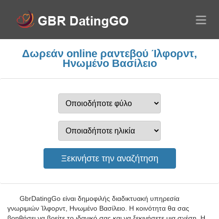
Δωρεάν online ραντεβού Ίλφορντ,
Ηνωμένο Βασίλειο
GbrDatingGo είναι δημοφιλής διαδικτυακή υπηρεσία
γνωριμιών Ίλφορντ, Ηνωμένο Βασίλειο. Η κοινότητα θα σας
βοηθήσει να βρείτε το ιδανικό σας και να ξεκινήσετε μια σχέση. Η