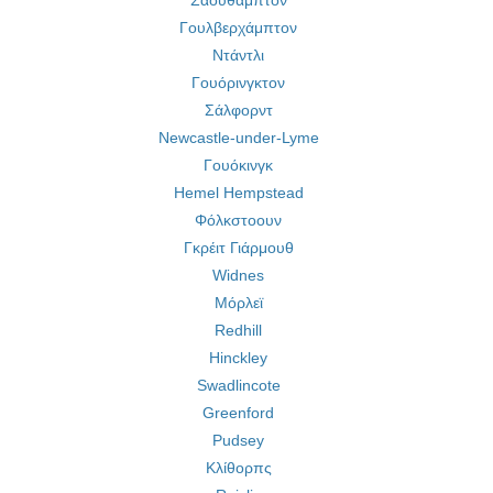
Σαουθάμπτον
Γουλβερχάμπτον
Ντάντλι
Γουόρινγκτον
Σάλφορντ
Newcastle-under-Lyme
Γουόκινγκ
Hemel Hempstead
Φόλκστοουν
Γκρέιτ Γιάρμουθ
Widnes
Μόρλεϊ
Redhill
Hinckley
Swadlincote
Greenford
Pudsey
Κλίθορπς