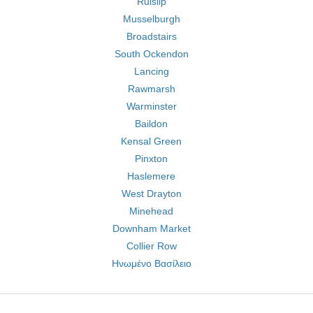
Ruislip
Musselburgh
Broadstairs
South Ockendon
Lancing
Rawmarsh
Warminster
Baildon
Kensal Green
Pinxton
Haslemere
West Drayton
Minehead
Downham Market
Collier Row
Ηνωμένο Βασίλειο