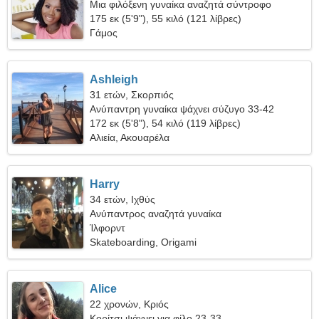
Μια φιλόξενη γυναίκα αναζητά σύντροφο
175 εκ (5'9"), 55 κιλό (121 λίβρες)
Γάμος
Ashleigh
31 ετών, Σκορπιός
Ανύπαντρη γυναίκα ψάχνει σύζυγο 33-42
172 εκ (5'8"), 54 κιλό (119 λίβρες)
Αλιεία, Ακουαρέλα
Harry
34 ετών, Ιχθύς
Ανύπαντρος αναζητά γυναίκα
Ίλφορντ
Skateboarding, Origami
Alice
22 χρονών, Κριός
Κορίτσι ψάχνει για φίλο 23-33