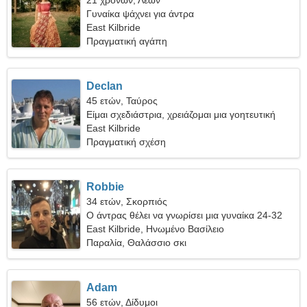
21 χρονών, Λέων
Γυναίκα ψάχνει για άντρα
East Kilbride
Πραγματική αγάπη
Declan
45 ετών, Ταύρος
Είμαι σχεδιάστρια, χρειάζομαι μια γοητευτική
γυναίκα
East Kilbride
Πραγματική σχέση
Robbie
34 ετών, Σκορπιός
Ο άντρας θέλει να γνωρίσει μια γυναίκα 24-32
East Kilbride, Ηνωμένο Βασίλειο
Παραλία, Θαλάσσιο σκι
Adam
56 ετών, Δίδυμοι