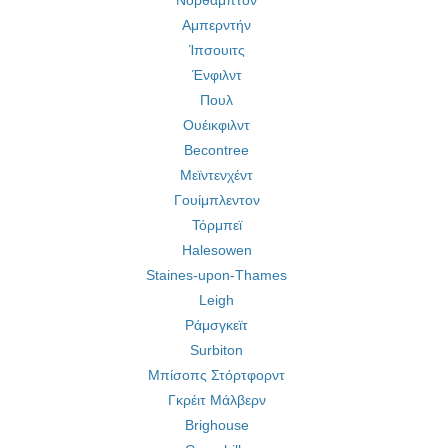
Νορθάμπτον
Αμπερντήν
Ίπσουιτς
Ένφιλντ
Πουλ
Ουέικφιλντ
Becontree
Μεϊντενχέντ
Γουίμπλεντον
Τόρμπεϊ
Halesowen
Staines-upon-Thames
Leigh
Ράμσγκεϊτ
Surbiton
Μπίσοπς Στόρτφορντ
Γκρέιτ Μάλβερν
Brighouse