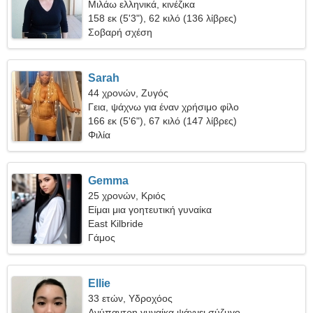
Μιλάω ελληνικά, κινέζικα
158 εκ (5'3"), 62 κιλό (136 λίβρες)
Σοβαρή σχέση
Sarah
44 χρονών, Ζυγός
Γεια, ψάχνω για έναν χρήσιμο φίλο
166 εκ (5'6"), 67 κιλό (147 λίβρες)
Φιλία
Gemma
25 χρονών, Κριός
Είμαι μια γοητευτική γυναίκα
East Kilbride
Γάμος
Ellie
33 ετών, Υδροχόος
Ανύπαντρη γυναίκα ψάχνει σύζυγο