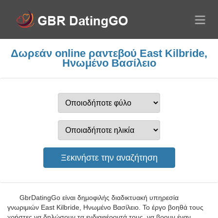
Δωρεάν online ραντεβού East Kilbride,
Ηνωμένο Βασίλειο
GbrDatingGo είναι δημοφιλής διαδικτυακή υπηρεσία
γνωριμιών East Kilbride, Ηνωμένο Βασίλειο. Το έργο βοηθά τους
χρήστες να δηλώσουν τα ενδιαφέροντά τους, να βρουν έναν