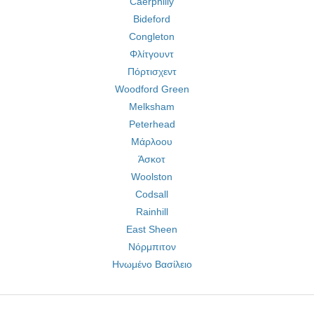
Caerphilly
Bideford
Congleton
Φλίτγουντ
Πόρτισχεντ
Woodford Green
Melksham
Peterhead
Μάρλοου
Άσκοτ
Woolston
Codsall
Rainhill
East Sheen
Νόρμπιτον
Ηνωμένο Βασίλειο