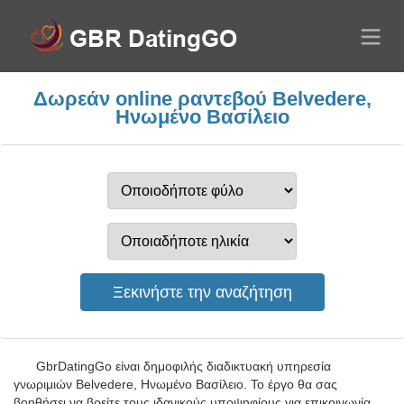
Δωρεάν online ραντεβού Belvedere,
Ηνωμένο Βασίλειο
GbrDatingGo είναι δημοφιλής διαδικτυακή υπηρεσία
γνωριμιών Belvedere, Ηνωμένο Βασίλειο. Το έργο θα σας
βοηθήσει να βρείτε τους ιδανικούς υποψηφίους για επικοινωνία.