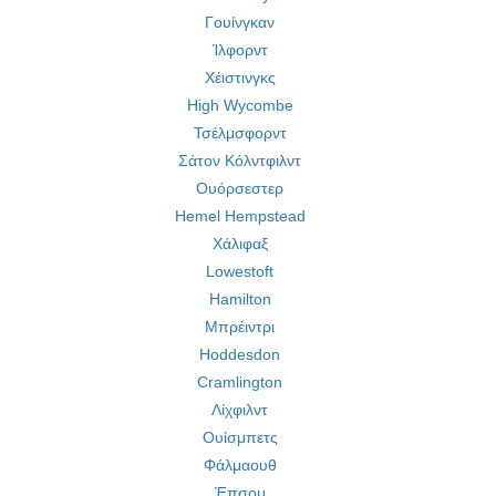
Γουίνγκαν
Ίλφορντ
Χέιστινγκς
High Wycombe
Τσέλμσφορντ
Σάτον Κόλντφιλντ
Ουόρσεστερ
Hemel Hempstead
Χάλιφαξ
Lowestoft
Hamilton
Μπρέιντρι
Hoddesdon
Cramlington
Λίχφιλντ
Ουίσμπετς
Φάλμαουθ
Έπσομ