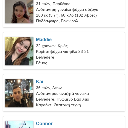
31 ετών, Παρθένος
Ανύπαντρη γυναίκα ψάχνει σύζυγο
168 εκ (5'7"), 60 κιλό (132 λίβρες)
Ποδόσφαιρο, Ροκ'ν'ρολ
Maddie
22 χρονών, Κριός
Κορίτσι ψάχνει για φίλο 23-31
Belvedere
Γάμος
Kai
36 ετών, Λέων
Ανύπαντρος αναζητά γυναίκα
Belvedere, Ηνωμένο Βασίλειο
Καραόκε, Θεατρική τέχνη
Connor