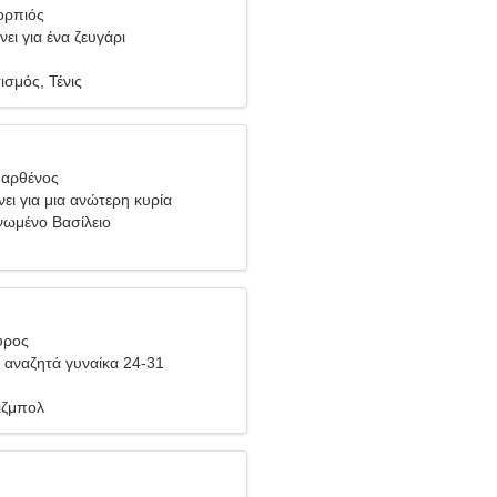
ορπιός
ει για ένα ζευγάρι
σμός, Τένις
Παρθένος
ει για μια ανώτερη κυρία
νωμένο Βασίλειο
ύρος
αναζητά γυναίκα 24-31
ιζμπολ