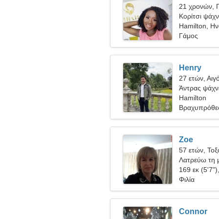
21 χρονών, 
Κορίτσι ψάχν
Hamilton, Η
Γάμος
Henry
27 ετών, Αιγ
Άντρας ψάχνε
Hamilton
Βραχυπρόθε
Zoe
57 ετών, Τοξ
Λατρεύω τη μ
169 εκ (5'7")
Φιλία
Connor