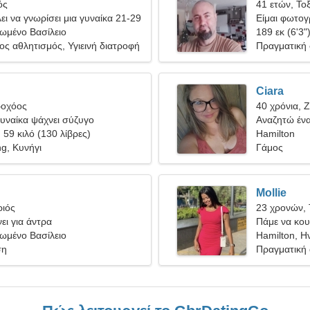
ός
41 ετών, Το
ει να γνωρίσει μια γυναίκα 21-29
Είμαι φωτογ
νωμένο Βασίλειο
καταπληκτικ
189 εκ (6'3"
ς αθλητισμός, Υγιεινή διατροφή
Πραγματική
Ciara
ροχόος
40 χρόνια, 
υναίκα ψάχνει σύζυγο
Αναζητώ έναν
, 59 κιλό (130 λίβρες)
Hamilton
g, Κυνήγι
Γάμος
Mollie
ριός
23 χρονών,
ει για άντρα
Πάμε να κου
νωμένο Βασίλειο
γυναίκα
Hamilton, Η
ση
Πραγματική