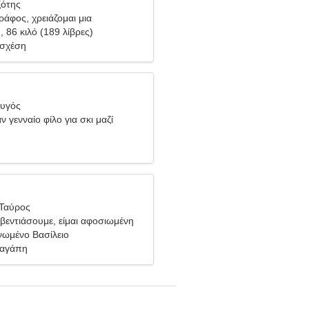
ξότης
ράφος, χρειάζομαι μια
ή γυναίκα
), 86 κιλό (189 λίβρες)
 σχέση
Ζυγός
 γενναίο φίλο για σκι μαζί
 Ταύρος
βεντιάσουμε, είμαι αφοσιωμένη
νωμένο Βασίλειο
 αγάπη