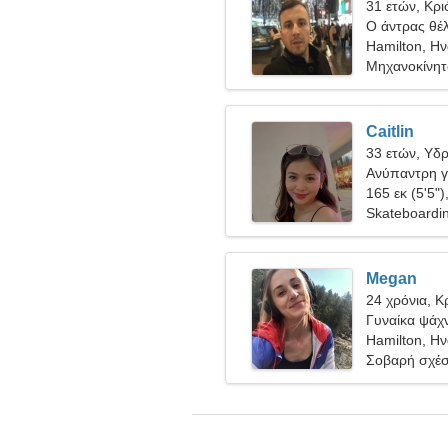
31 ετών, Κρι
Ο άντρας θέλ
Hamilton, Η
Μηχανοκίνητο
Caitlin
33 ετών, Υδ
Ανύπαντρη γ
165 εκ (5'5")
Skateboardin
Megan
24 χρόνια, Κ
Γυναίκα ψάχν
Hamilton, Η
Σοβαρή σχέ