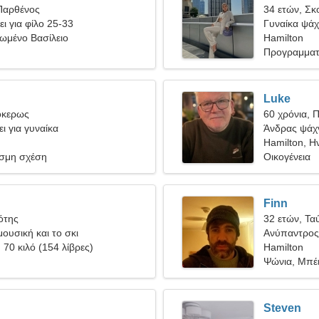
Παρθένος
34 ετών, Σκ
ει για φίλο 25-33
Γυναίκα ψάχν
νωμένο Βασίλειο
Hamilton
Προγραμματι
Luke
όκερως
60 χρόνια, 
ι για γυναίκα
Άνδρας ψάχν
Hamilton, Η
σμη σχέση
Οικογένεια
Finn
ότης
32 ετών, Τα
ουσική και το σκι
Ανύπαντρος 
, 70 κιλό (154 λίβρες)
Hamilton
Ψώνια, Μπέ
Steven