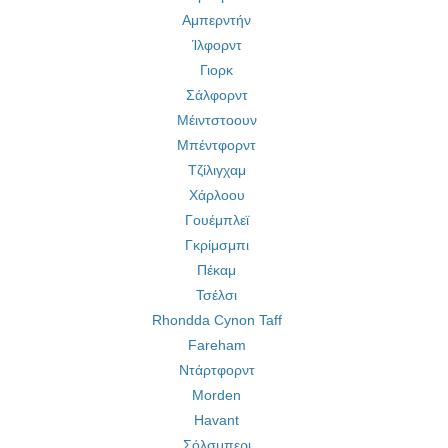
Αμπερντήν
Ίλφορντ
Γιορκ
Σάλφορντ
Μέιντστοουν
Μπέντφορντ
Tζίλιγχαμ
Χάρλοου
Γουέμπλεϊ
Γκρίμσμπι
Πέκαμ
Τσέλσι
Rhondda Cynon Taff
Fareham
Ντάρτφορντ
Morden
Havant
Σόλσμπερι