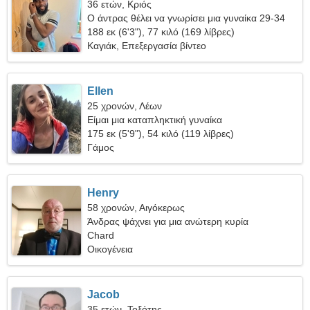
36 ετών, Κριός
Ο άντρας θέλει να γνωρίσει μια γυναίκα 29-34
188 εκ (6'3"), 77 κιλό (169 λίβρες)
Καγιάκ, Επεξεργασία βίντεο
Ellen
25 χρονών, Λέων
Είμαι μια καταπληκτική γυναίκα
175 εκ (5'9"), 54 κιλό (119 λίβρες)
Γάμος
Henry
58 χρονών, Αιγόκερως
Άνδρας ψάχνει για μια ανώτερη κυρία
Chard
Οικογένεια
Jacob
35 ετών, Τοξότης