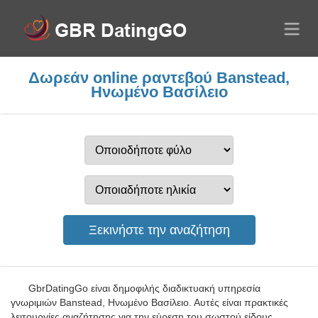
Δωρεάν online ραντεβού Banstead,
Ηνωμένο Βασίλειο
GbrDatingGo είναι δημοφιλής διαδικτυακή υπηρεσία
γνωριμιών Banstead, Ηνωμένο Βασίλειο. Αυτές είναι πρακτικές
λειτουργίες αναζήτησης για την εύρεση του σωστού είδους