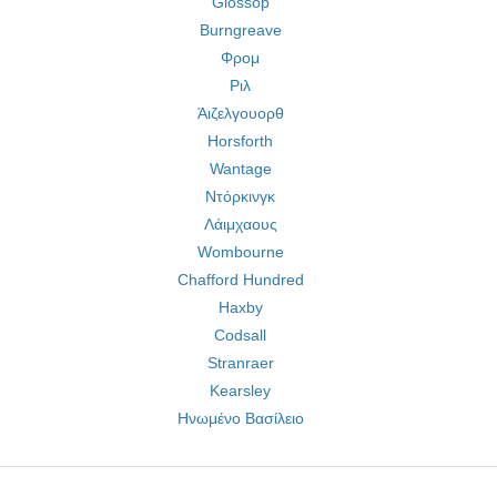
Glossop
Burngreave
Φρομ
Ριλ
Άιζελγουορθ
Horsforth
Wantage
Ντόρκινγκ
Λάιμχαους
Wombourne
Chafford Hundred
Haxby
Codsall
Stranraer
Kearsley
Ηνωμένο Βασίλειο