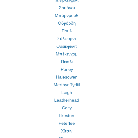
Μπίρκενχεντ
Σουόνσι
Μπόρνμουθ
Οξφόρδη
Πουλ
Σάλφορντ
Ουέικφιλντ
Μπέκενχαμ
Πέισλι
Purley
Halesowen
Merthyr Tydfil
Leigh
Leatherhead
Coity
Ilkeston
Peterlee
Χίτσιν