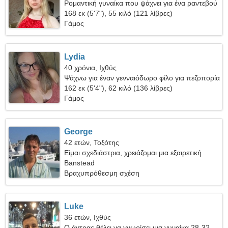
Ρομαντική γυναίκα που ψάχνει για ένα ραντεβού
168 εκ (5'7"), 55 κιλό (121 λίβρες)
Γάμος
Lydia
40 χρόνια, Ιχθύς
Ψάχνω για έναν γενναιόδωρο φίλο για πεζοπορία
μαζί
162 εκ (5'4"), 62 κιλό (136 λίβρες)
Γάμος
George
42 ετών, Τοξότης
Είμαι σχεδιάστρια, χρειάζομαι μια εξαιρετική
γυναίκα
Banstead
Βραχυπρόθεσμη σχέση
Luke
36 ετών, Ιχθύς
Ο άντρας θέλει να γνωρίσει μια γυναίκα 28-32