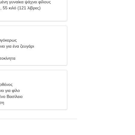
ένη γυναίκα ψάχνει φίλους
), 55 κιλό (121 λίβρες)
Αιγόκερως
ει για ένα ζευγάρι
τοκίνητα
ρθένος
ει για φίλο
ένο Βασίλειο
ση