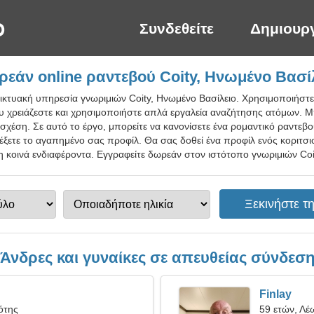
Συνδεθείτε
Δημιουρ
εάν online ραντεβού Coity, Ηνωμένο Βασί
δικτυακή υπηρεσία γνωριμιών Coity, Ηνωμένο Βασίλειο. Χρησιμοποιήστ
ου χρειάζεστε και χρησιμοποιήστε απλά εργαλεία αναζήτησης ατόμων. Μ
 σχέση. Σε αυτό το έργο, μπορείτε να κανονίσετε ένα ρομαντικό ραντεβ
λέξετε το αγαπημένο σας προφίλ. Θα σας δοθεί ένα προφίλ ενός κοριτσι
ση κοινά ενδιαφέροντα. Εγγραφείτε δωρεάν στον ιστότοπο γνωριμιών Coit
Άνδρες και γυναίκες σε απευθείας σύνδεσ
Finlay
ότης
59 ετών, Λέ