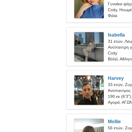
Γυναίκα ψάχν
Coity, Ηνωμέ
Φιλία
Isabella
31 ετών, Λέ
Ανύπαντρη γ
Coity
Βόλεϊ, Αθλητ
Harvey
33 ετών, Ζυ
Ανύπαντρος 
190 εκ (6'3")
Αγορά, ΑΓΩ
Mollie
56 ετών, Ζυ