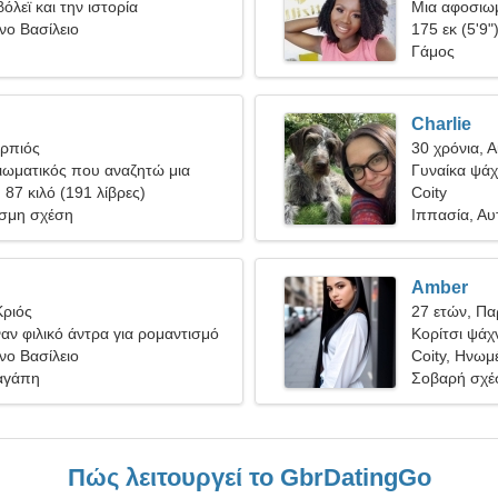
όλεϊ και την ιστορία
Μια αφοσιωμ
νο Βασίλειο
175 εκ (5'9"
Γάμος
Charlie
ορπιός
30 χρόνια, 
ξιωματικός που αναζητώ μια
Γυναίκα ψάχν
αίκα
, 87 κιλό (191 λίβρες)
Coity
σμη σχέση
Ιππασία, Αυ
Amber
Κριός
27 ετών, Πα
ναν φιλικό άντρα για ρομαντισμό
Κορίτσι ψάχν
νο Βασίλειο
Coity, Ηνωμ
αγάπη
Σοβαρή σχέ
Πώς λειτουργεί το GbrDatingGo