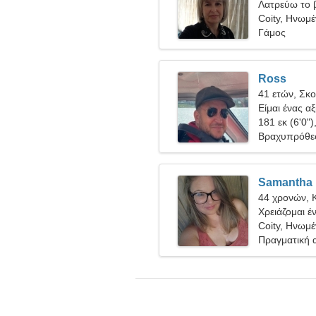
Λατρεύω το β
Coity, Ηνωμέ
Γάμος
Ross
41 ετών, Σκ
Είμαι ένας α
ευγενική γυν
181 εκ (6'0")
Βραχυπρόθε
Samantha
44 χρονών, 
Χρειάζομαι έ
Coity, Ηνωμέ
Πραγματική 