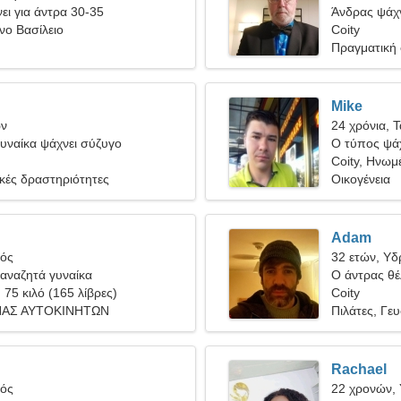
ει για άντρα 30-35
Άνδρας ψάχν
νο Βασίλειο
Coity
Πραγματική
Mike
ων
24 χρόνια, 
υναίκα ψάχνει σύζυγο
Ο τύπος ψάχ
Coity, Ηνωμ
ικές δραστηριότητες
Οικογένεια
Adam
γός
32 ετών, Υ
αναζητά γυναίκα
Ο άντρας θέλ
, 75 κιλό (165 λίβρες)
Coity
ΝΑΣ ΑΥΤΟΚΙΝΗΤΩΝ
Πιλάτες, Γε
Rachael
γός
22 χρονών,