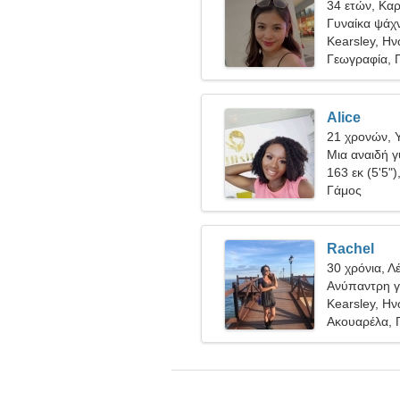
34 ετών, Καρ
Γυναίκα ψάχν
Kearsley, Ην
Γεωγραφία, Π
Alice
21 χρονών, 
Μια αναιδή γ
163 εκ (5'5")
Γάμος
Rachel
30 χρόνια, Λ
Ανύπαντρη γ
Kearsley, Ην
Ακουαρέλα, 