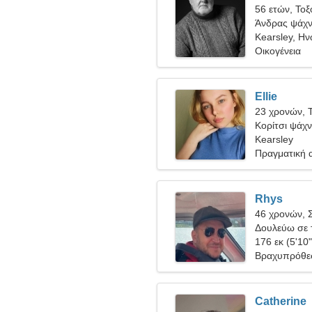
56 ετών, Τοξ
Άνδρας ψάχνε
Kearsley, Ην
Οικογένεια
Ellie
23 χρονών, 
Κορίτσι ψάχν
Kearsley
Πραγματική 
Rhys
46 χρονών, 
Δουλεύω σε τ
ενεργητική γ
176 εκ (5'10"
Βραχυπρόθε
Catherine