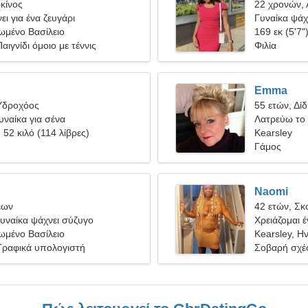
κίνος
22 χρονών, 
ει για ένα ζευγάρι
Γυναίκα ψάχ
ωμένο Βασίλειο
169 εκ (5'7"
αιγνίδι όμοιο με τέννις
Φιλία
Emma
Υδροχόος
55 ετών, Δίδ
υναίκα για σένα
Λατρεύω το 
, 52 κιλό (114 λίβρες)
Kearsley
Γάμος
Naomi
έων
42 ετών, Σκ
υναίκα ψάχνει σύζυγο
Χρειάζομαι έ
ωμένο Βασίλειο
Kearsley, Η
Γραφικά υπολογιστή
Σοβαρή σχέ