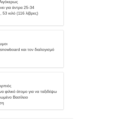
Αιγόκερως
νει για άντρα 25-34
), 53 κιλό (116 λίβρες)
υμοι
snowboard και τον διαλογισμό
ορπιός
να φιλικό άτομο για να ταξιδέψω
νωμένο Βασίλειο
ση