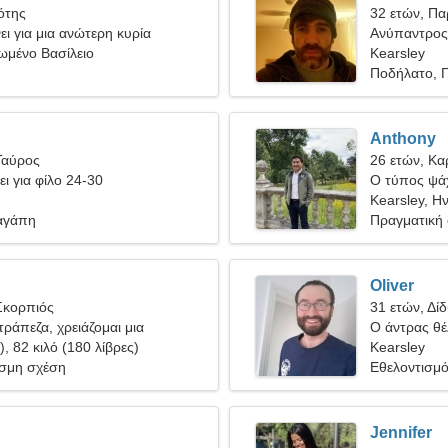
ότης
32 ετών, Πα
ι για μια ανώτερη κυρία
Ανύπαντρος
ωμένο Βασίλειο
Kearsley
Ποδήλατο, Π
Anthony
Ταύρος
26 ετών, Κα
ει για φίλο 24-30
Ο τύπος ψάχ
Kearsley, Η
αγάπη
Πραγματική
Oliver
Σκορπιός
31 ετών, Δίδ
ράπεζα, χρειάζομαι μια
Ο άντρας θέλ
υναίκα
), 82 κιλό (180 λίβρες)
Kearsley
σμη σχέση
Εθελοντισμό
Jennifer