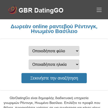
Δωρεάν online ραντεβού Ρέντινγκ,
Ηνωμένο Βασίλειο
GbrDatingGo είναι δημοφιλής διαδικτυακή υπηρεσία
γνωριμιών Ρέντινγκ, Ηνωμένο Βασίλειο. Επιλέξτε το προφίλ που
θέλετε, προσκαλέστε χρήστες σε μια συνάντηση και κάντε νέους