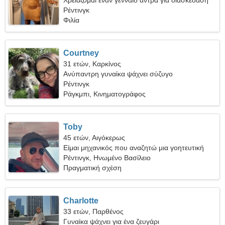
Χρειάζομαι έναν γενναίο άντρα για διασκέδαση
Ρέντινγκ
Φιλία
Courtney
31 ετών, Καρκίνος
Ανύπαντρη γυναίκα ψάχνει σύζυγο
Ρέντινγκ
Ράγκμπι, Κινηματογράφος
Toby
45 ετών, Αιγόκερως
Είμαι μηχανικός που αναζητώ μια γοητευτική
γυναίκα
Ρέντινγκ, Ηνωμένο Βασίλειο
Πραγματική σχέση
Charlotte
33 ετών, Παρθένος
Γυναίκα ψάχνει για ένα ζευγάρι