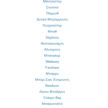
Μάντσεστερ
Σουόνσι
Πλίμουθ
Δυτικό Μπρόμγουιτς
Ουόρσεστερ
Μπαθ
Χάρλοου
Νιούταουνάμπι
Άλντερσοτ
Μπάνγκορ
Wallasey
Fareham
Μπάρρυ
Μπέρι Σαίν Έντμουντς
Newburn
Λέιτον Μπάζαρντ
Colwyn Bay
Μπάρνστεϊπλ