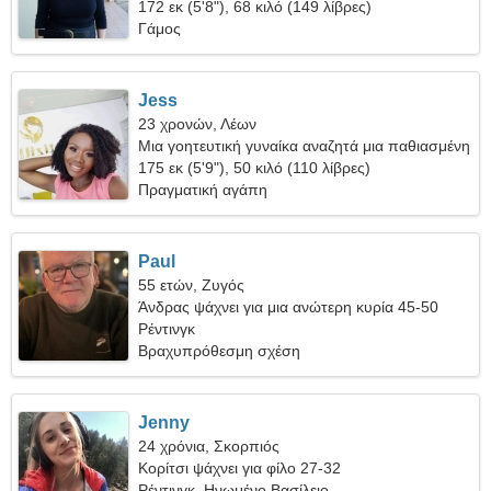
172 εκ (5'8"), 68 κιλό (149 λίβρες)
Γάμος
Jess
23 χρονών, Λέων
Μια γοητευτική γυναίκα αναζητά μια παθιασμένη
σχέση
175 εκ (5'9"), 50 κιλό (110 λίβρες)
Πραγματική αγάπη
Paul
55 ετών, Ζυγός
Άνδρας ψάχνει για μια ανώτερη κυρία 45-50
Ρέντινγκ
Βραχυπρόθεσμη σχέση
Jenny
24 χρόνια, Σκορπιός
Κορίτσι ψάχνει για φίλο 27-32
Ρέντινγκ, Ηνωμένο Βασίλειο