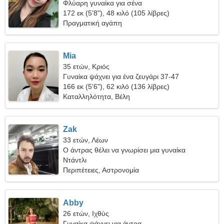
Φλύαρη γυναίκα για σένα
172 εκ (5'8"), 48 κιλό (105 λίβρες)
Πραγματική αγάπη
Mia
35 ετών, Κριός
Γυναίκα ψάχνει για ένα ζευγάρι 37-47
166 εκ (5'6"), 62 κιλό (136 λίβρες)
Καταλληλότητα, Βέλη
Zak
33 ετών, Λέων
Ο άντρας θέλει να γνωρίσει μια γυναίκα
Ντάντλι
Περιπέτειες, Αστρονομία
Abby
26 ετών, Ιχθύς
Γυναίκα ψάχνει για άντρα