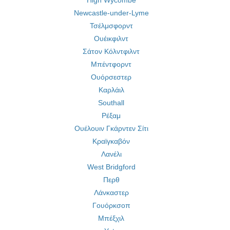
High Wycombe
Newcastle-under-Lyme
Τσέλμσφορντ
Ουέικφιλντ
Σάτον Κόλντφιλντ
Μπέντφορντ
Ουόρσεστερ
Καρλάιλ
Southall
Ρέξαμ
Ουέλουιν Γκάρντεν Σίτι
Κραϊγκαβόν
Λανέλι
West Bridgford
Περθ
Λάνκαστερ
Γουόρκσοπ
Μπέξχιλ