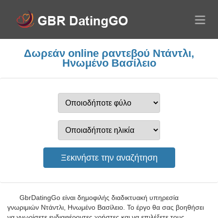
Δωρεάν online ραντεβού Ντάντλι,
Ηνωμένο Βασίλειο
GbrDatingGo είναι δημοφιλής διαδικτυακή υπηρεσία
γνωριμιών Ντάντλι, Ηνωμένο Βασίλειο. Το έργο θα σας βοηθήσει
να γνωρίσετε ενδιαφέροντες χρήστες και να επιλέξετε τους