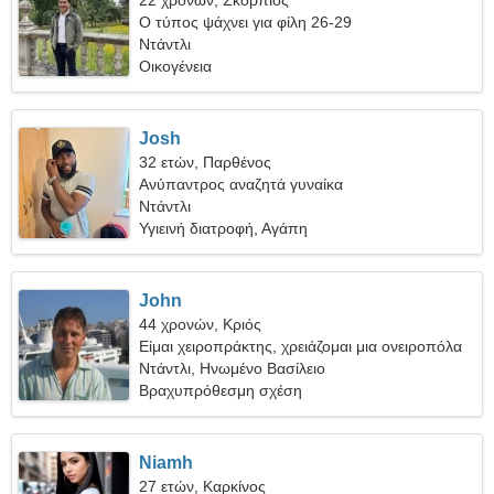
22 χρονών, Σκορπιός
Ο τύπος ψάχνει για φίλη 26-29
Ντάντλι
Οικογένεια
Josh
32 ετών, Παρθένος
Ανύπαντρος αναζητά γυναίκα
Ντάντλι
Υγιεινή διατροφή, Αγάπη
John
44 χρονών, Κριός
Είμαι χειροπράκτης, χρειάζομαι μια ονειροπόλα
γυναίκα
Ντάντλι, Ηνωμένο Βασίλειο
Βραχυπρόθεσμη σχέση
Niamh
27 ετών, Καρκίνος