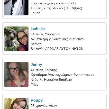
Κορίτσι ψάχνει για φίλο 30-38
160 εκ (5'3"), 54 κιλό (119 λίβρες)
Γάμος
Isabella
34 ετών, Υδροχόος
Ανύπαντρη γυναίκα ψάχνει σύζυγο
Ντάντλι
Βιολογία, ΑΓΩΝΑΣ ΑΥΤΟΚΙΝΗΤΩΝ
Jenny
41 ετών, Τοξότης
Χρειάζομαι έναν ευγνώμονα άντρα που να
μαγειρεύει μαζί
Ντάντλι, Ηνωμένο Βασίλειο
Φιλία
Poppy
25 χρονών, Λέων