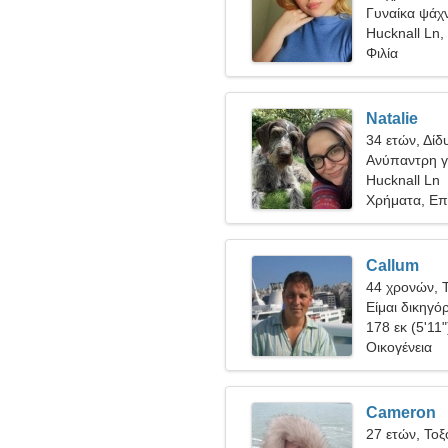
Γυναίκα ψάχν
Hucknall Ln,
Φιλία
Natalie
34 ετών, Δίδ
Ανύπαντρη γ
Hucknall Ln
Χρήματα, Επ
Callum
44 χρονών, 
Είμαι δικηγό
σαγηνευτική 
178 εκ (5'11"
Οικογένεια
Cameron
27 ετών, Τοξ