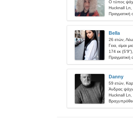
Ο τύπος ψάχν
Hucknall Ln,
Πραγματική 
Bella
26 ετών, Λέ
Γεια, είμαι μ
174 εκ (5'9")
Πραγματική 
Danny
59 ετών, Καρ
Άνδρας ψάχνε
Hucknall Ln,
Βραχυπρόθε