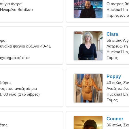
ει για άντρα
Ο άντρας θέλ
 Ηνωμένο Βασίλειο
Hucknall Ln
Περίπατος σ
Ciara
υμοι
55 ετών, Αι
υναίκα ψάχνει σύζυγο 40-41
Λατρεύω τη 
Hucknall Ln
ιχειρηματικότητα
Γάμος
Poppy
Ταύρος
43 ετών, Ζυ
ρος που αναζητώ μια
Αναζητώ ένα
γυναίκα
), 80 κιλό (176 λίβρες)
ταξίδι
Hucknall Ln
Γάμος
Connor
ότης
36 ετών, Σκ