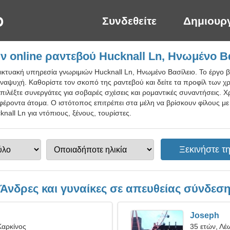
Συνδεθείτε
Δημιουρ
 online ραντεβού Hucknall Ln, Ηνωμένο Β
ικτυακή υπηρεσία γνωριμιών Hucknall Ln, Ηνωμένο Βασίλειο. Το έργο β
αναψυχή. Καθορίστε τον σκοπό της ραντεβού και δείτε τα προφίλ των χ
πιλέξτε συνεργάτες για σοβαρές σχέσεις και ρομαντικές συναντήσεις. 
φέροντα άτομα. Ο ιστότοπος επιτρέπει στα μέλη να βρίσκουν φίλους με
all Ln για ντόπιους, ξένους, τουρίστες.
Άνδρες και γυναίκες σε απευθείας σύνδεσ
Joseph
Καρκίνος
35 ετών, Λέ