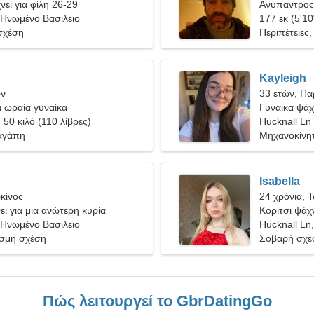
ει για φίλη 26-29
Ανύπαντρος 
 Ηνωμένο Βασίλειο
177 εκ (5'10
σχέση
Περιπέτειες,
Kayleigh
ων
33 ετών, Πα
ια ωραία γυναίκα
Γυναίκα ψάχν
, 50 κιλό (110 λίβρες)
Hucknall Ln
αγάπη
Μηχανοκίνητ
Isabella
κίνος
24 χρόνια, 
ι για μια ανώτερη κυρία
Κορίτσι ψάχν
 Ηνωμένο Βασίλειο
Hucknall Ln
σμη σχέση
Σοβαρή σχέ
Πώς λειτουργεί το GbrDatingGo