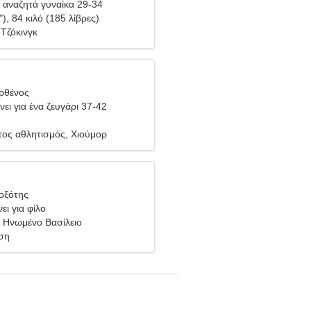
αναζητά γυναίκα 29-34
"), 84 κιλό (185 λίβρες)
 Τζόκινγκ
ρθένος
ει για ένα ζευγάρι 37-42
ος αθλητισμός, Χιούμορ
Τοξότης
ει για φίλο
, Ηνωμένο Βασίλειο
ση