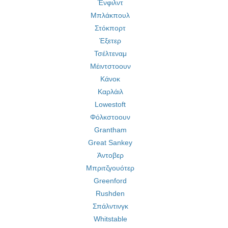
Ένφιλντ
Μπλάκπουλ
Στόκπορτ
Έξετερ
Τσέλτεναμ
Μέιντστοουν
Κάνοκ
Καρλάιλ
Lowestoft
Φόλκστοουν
Grantham
Great Sankey
Άντοβερ
Μπριτζγουότερ
Greenford
Rushden
Σπάλντινγκ
Whitstable