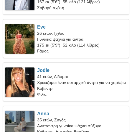
παθιασμένη σχέση
167 εκ (5'6"), 55 κιλό (121 λίβρες)
Σοβαρή σχέση
Eve
26 ετών, Ιχθύς
Γυναίκα ψάχνει για άντρα
175 εκ (5'9"), 52 κιλό (114 λίβρες)
Γάμος
Jodie
41 ετών, Δίδυμοι
Χρειάζομαι έναν αυταρχικό άντρα για να χορέψω
Κόβεντρι
Φιλία
Anna
35 ετών, Ζυγός
Ανύπαντρη γυναίκα ψάχνει σύζυγο
Κόβεντρι, Ηνωμένο Βασίλειο