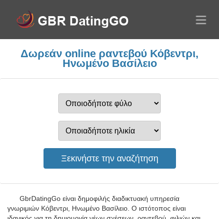
Δωρεάν online ραντεβού Κόβεντρι,
Ηνωμένο Βασίλειο
GbrDatingGo είναι δημοφιλής διαδικτυακή υπηρεσία
γνωριμιών Κόβεντρι, Ηνωμένο Βασίλειο. Ο ιστότοπος είναι
ιδανικός για τη δημιουργία νέων σχέσεων, ραντεβού, φιλιών και