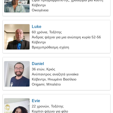
Είμαι προγραμματιστής, χρειάζομαι μια καυτή
γυναίκα
Κόβεντρι
Οικογένεια
Luke
60 χρόνια, Τοξότης
Άνδρας ψάχνει για μια ανώτερη κυρία 52-56
Κόβεντρι
Βραχυπρόθεσμη σχέση
Daniel
36 ετών, Κριός
Ανύπαντρος αναζητά γυναίκα
Κόβεντρι, Ηνωμένο Βασίλειο
Origami, Μπαλέτο
Evie
22 χρονών, Τοξότης
Κορίτσι ψάχνει για φίλο