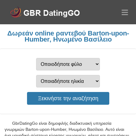
Δωρεάν online ραντεβού Barton-upon-
Humber, Ηνωμένο Βασίλειο
GbrDatingGo είναι δημοφιλής διαδικτυακή υπηρεσία
γνωριμιών Barton-upon-Humber, Ηνωμένο Βασίλειο. Αυτό είναι
ένα μοναδικό σύστημα εύρεσης γνωριμιών, φλερτ και συντρόφων