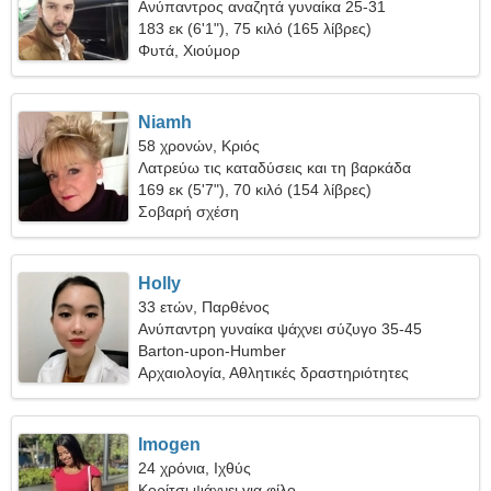
Ανύπαντρος αναζητά γυναίκα 25-31
183 εκ (6'1"), 75 κιλό (165 λίβρες)
Φυτά, Χιούμορ
Niamh
58 χρονών, Κριός
Λατρεύω τις καταδύσεις και τη βαρκάδα
169 εκ (5'7"), 70 κιλό (154 λίβρες)
Σοβαρή σχέση
Holly
33 ετών, Παρθένος
Ανύπαντρη γυναίκα ψάχνει σύζυγο 35-45
Barton-upon-Humber
Αρχαιολογία, Αθλητικές δραστηριότητες
Imogen
24 χρόνια, Ιχθύς
Κορίτσι ψάχνει για φίλο