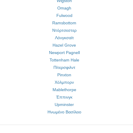
Wigston
Omagh
Fulwood
Ramsbottom
Ντόρτσεστερ
Λόνγκσαϊτ
Hazel Grove
Newport Pagnell
Tottenham Hale
Πίτερσφιλντ
Pinxton
Χόλμπορν
Mablethorpe
Έππινγκ
Upminster
Ηνωμένο Βασίλειο