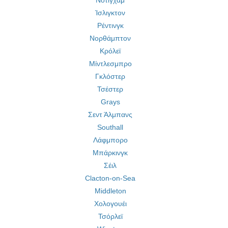
Νότιγχαμ
Ίσλιγκτον
Ρέντινγκ
Νορθάμπτον
Κρόλεϊ
Μίντλεσμπρο
Γκλόστερ
Τσέστερ
Grays
Σεντ Άλμπανς
Southall
Λάφμπορο
Μπάρκινγκ
Σέιλ
Clacton-on-Sea
Middleton
Χολογουέι
Τσόρλεϊ