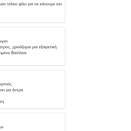
ναν τέλειο φίλο για να κάνουμε σκι
υμοι
ατρος, χρειάζομαι μια εξαιρετική
μένο Βασίλειο
ορπιός
νει για άντρα
ση
ων