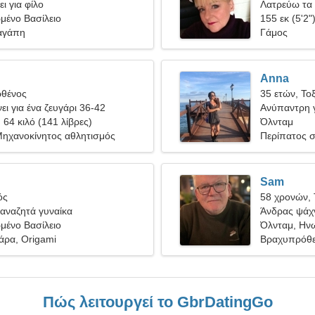
ι για φίλο
Λατρεύω τα τ
μένο Βασίλειο
155 εκ (5'2"
αγάπη
Γάμος
Anna
ρθένος
35 ετών, Το
ει για ένα ζευγάρι 36-42
Ανύπαντρη γ
, 64 κιλό (141 λίβρες)
Όλνταμ
Μηχανοκίνητος αθλητισμός
Περίπατος σ
Sam
ός
58 χρονών, 
αναζητά γυναίκα
Άνδρας ψάχν
μένο Βασίλειο
Όλνταμ, Ηνω
θάρα, Origami
Βραχυπρόθε
Πώς λειτουργεί το GbrDatingGo