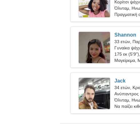
Κορίτσι ψάχνε
Όλνταμ, Ηνω
Πραγματική 
Shannon
33 ετών, Πα
Γυναίκα ψάχν
175 εκ (5'9")
Μαγείρεμα, 
Jack
34 ετών, Κρι
Ανύπαντρος 
Όλνταμ, Ηνω
Να παίζει κι