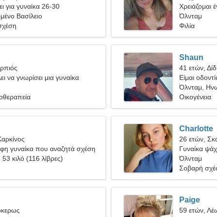
ι για γυναίκα 26-30
Χρειάζομαι έ
μένο Βασίλειο
μαζί
Όλνταμ
σχέση
Φιλία
Shaun
ορπιός
41 ετών, Δίδ
ει να γνωρίσει μια γυναίκα
Είμαι οδοντί
γυναίκα
Όλνταμ, Ηνω
ιοθεραπεία
Οικογένεια
Charlotte
Καρκίνος
26 ετών, Σκ
φη γυναίκα που αναζητά σχέση
Γυναίκα ψάχ
, 53 κιλό (116 λίβρες)
Όλνταμ
Σοβαρή σχέ
Paige
όκερως
59 ετών, Λέ