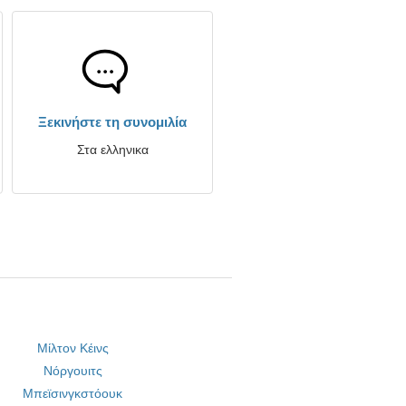
Ξεκινήστε τη συνομιλία
Στα ελληνικα
Μίλτον Κέινς
Νόργουιτς
Μπεϊσινγκστόουκ