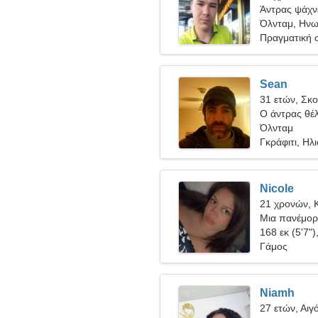
Άντρας ψάχνε
Όλνταμ, Ηνω
Πραγματική 
Sean
31 ετών, Σκ
Ο άντρας θέλ
Όλνταμ
Γκράφιτι, Ηλ
Nicole
21 χρονών, 
Μια πανέμορ
168 εκ (5'7")
Γάμος
Niamh
27 ετών, Αιγ