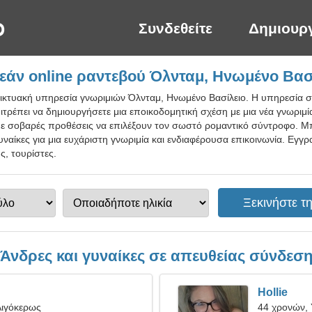
Συνδεθείτε
Δημιουρ
άν online ραντεβού Όλνταμ, Ηνωμένο Βασ
δικτυακή υπηρεσία γνωριμιών Όλνταμ, Ηνωμένο Βασίλειο. Η υπηρεσία σά
ιτρέπει να δημιουργήσετε μια εποικοδομητική σχέση με μια νέα γνωριμ
με σοβαρές προθέσεις να επιλέξουν τον σωστό ρομαντικό σύντροφο. Μπο
γυναίκες για μια ευχάριστη γνωριμία και ενδιαφέρουσα επικοινωνία. Εγγ
ς, τουρίστες.
Άνδρες και γυναίκες σε απευθείας σύνδεσ
Hollie
Αιγόκερως
44 χρονών,