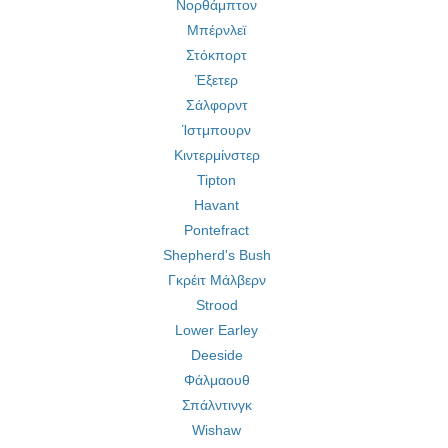
Νορθάμπτον
Μπέρνλεϊ
Στόκπορτ
Έξετερ
Σάλφορντ
Ίστμπουρν
Κιντερμίνστερ
Tipton
Havant
Pontefract
Shepherd's Bush
Γκρέιτ Μάλβερν
Strood
Lower Earley
Deeside
Φάλμαουθ
Σπάλντινγκ
Wishaw