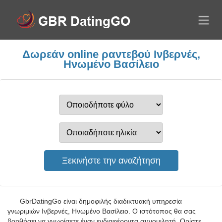
Δωρεάν online ραντεβού Ινβερνές,
Ηνωμένο Βασίλειο
GbrDatingGo είναι δημοφιλής διαδικτυακή υπηρεσία
γνωριμιών Ινβερνές, Ηνωμένο Βασίλειο. Ο ιστότοπος θα σας
βοηθήσει να γνωρίσετε έναν ενδιαφέροντα συνομιλητή. Ορίστε