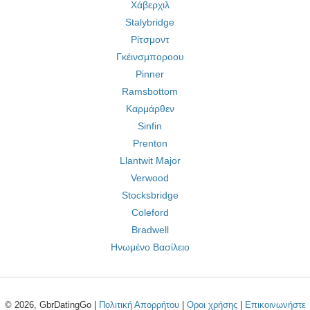
Χάβερχιλ
Stalybridge
Ρίτσμοντ
Γκέινσμποροου
Pinner
Ramsbottom
Καρμάρθεν
Sinfin
Prenton
Llantwit Major
Verwood
Stocksbridge
Coleford
Bradwell
Ηνωμένο Βασίλειο
© 2026, GbrDatingGo |
Πολιτική Απορρήτου
|
Οροι χρήσης
|
Επικοινωνήστε