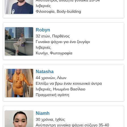
Ανύπαντρος αναζητά γυναίκα 28-34
Ινβερνές
Φιλοσοφία, Body-building
Robyn
32 ετών, Παρθένος
Γυναίκα ψάχνει για ένα ζευγάρι
Ινβερνές
Κυνήγι, Φωτογραφία
Natasha
44 χρονών, Λέων
Ελπίζω να βρω έναν κοινωνικό άντρα
Ινβερνές, Ηνωμένο Βασίλειο
Πραγματική αγάπη
Niamh
30 χρόνια, Ιχθύς
Ανύπαντρη γυναίκα ψάχνει σύζυγο 35-40