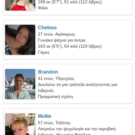
169 εκ (5'7"), 51 κιλό (112 λίβρες)
Φιλία
Chelsea
27 ετών, Αιγόκερως
Γυναίκα ψάχνει για άντρα
163 εκ (5'5"), 54 κιλό (119 λίβρες)
Γάμος
Brandon
41 ετών, Υδροχόος
Δουλεύω σε μια τράπεζα αναζητώντας μια
ντροπαλή γυναίκα
Ινβερνές
Πραγματική σχέση
Mollie
57 ετών, Τοξότης
Λατρεύω την ψυχολογία και την αεροβική
Ινβερνές, Ηνωμένο Βασίλειο