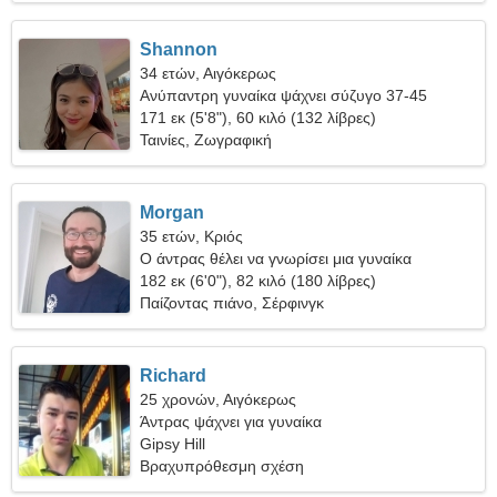
Shannon
34 ετών, Αιγόκερως
Ανύπαντρη γυναίκα ψάχνει σύζυγο 37-45
171 εκ (5'8"), 60 κιλό (132 λίβρες)
Ταινίες, Ζωγραφική
Morgan
35 ετών, Κριός
Ο άντρας θέλει να γνωρίσει μια γυναίκα
182 εκ (6'0"), 82 κιλό (180 λίβρες)
Παίζοντας πιάνο, Σέρφινγκ
Richard
25 χρονών, Αιγόκερως
Άντρας ψάχνει για γυναίκα
Gipsy Hill
Βραχυπρόθεσμη σχέση