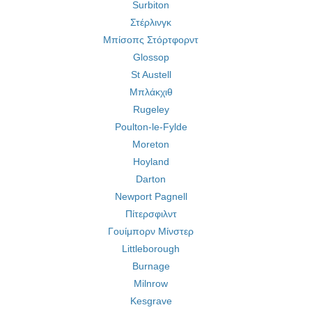
Surbiton
Στέρλινγκ
Μπίσοπς Στόρτφορντ
Glossop
St Austell
Μπλάκχιθ
Rugeley
Poulton-le-Fylde
Moreton
Hoyland
Darton
Newport Pagnell
Πίτερσφιλντ
Γουίμπορν Μίνστερ
Littleborough
Burnage
Milnrow
Kesgrave