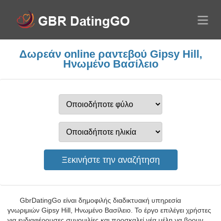
Δωρεάν online ραντεβού Gipsy Hill,
Ηνωμένο Βασίλειο
GbrDatingGo είναι δημοφιλής διαδικτυακή υπηρεσία
γνωριμιών Gipsy Hill, Ηνωμένο Βασίλειο. Το έργο επιλέγει χρήστες
για ενδιαφέρουσες συνομιλίες και προσκαλεί νέα μέλη να βρουν