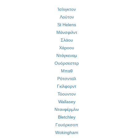
Ίσλιγκτον
Λούτον
St Helens
Μάνσφιλντ
Σλάου
Χάροου
Ντάγκεναμ
Ουόρσεστερ
Μπαθ
Ρότσντεϊλ
Γκίλφορντ
Τόουντον
Wallasey
Ντανφέρμλιν
Bletchley
Γουόρκσοπ
Wokingham