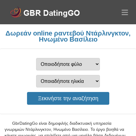
Δωρεάν online ραντεβού Ντάρλινγκτον,
Ηνωμένο Βασίλειο
GbrDatingGo είναι δημοφιλής διαδικτυακή υπηρεσία
γνωριμιών Ντάρλινγκτον, Ηνωμένο Βασίλειο. Το έργο βοηθά να
κάνετε γνωριμίες, να επιλέξετε από μια μεγάλη βάση δεδομένων