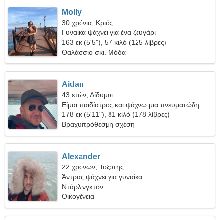
Molly
30 χρόνια, Κριός
Γυναίκα ψάχνει για ένα ζευγάρι
163 εκ (5'5"), 57 κιλό (125 λίβρες)
Θαλάσσιο σκι, Μόδα
Aidan
43 ετών, Δίδυμοι
Είμαι παιδίατρος και ψάχνω μια πνευματώδη
γυναίκα
178 εκ (5'11"), 81 κιλό (178 λίβρες)
Βραχυπρόθεσμη σχέση
Alexander
22 χρονών, Τοξότης
Άντρας ψάχνει για γυναίκα
Ντάρλινγκτον
Οικογένεια