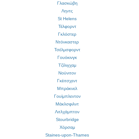
Γλασκώβη
Ληντς
St Helens
Τέλφορντ
Γκλόστερ
Ντόνκαστερ
Τσέλμσφορντ
Γουόκινγκ
Tζίλιγχαμ
Νούνιτον
Γκέιτσχεντ
Μπράκνελ
Γουίμπλεντον
Μάκλσφιλντ
Λιτλχάμπτον
Stourbridge
Χόρσαμ
Staines-upon-Thames